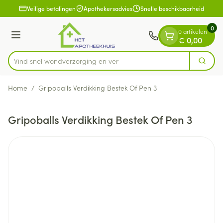
Dia 1 van 1
Ga naar de inhoud
Veilige betalingen
Apothekersadvies
Snelle beschikbaarheid
0
0 artikelen
Menu
€ 0,00
Vind snel wondverzorging
Zoek
Product, merk, categorie...
Home
/
Gripoballs Verdikking Bestek Of Pen 3
Gripoballs Verdikking Bestek Of Pen 3