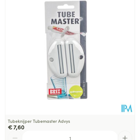
Diepte
48 mm
Behoud
Kamertemperatuur (15°C - 25°C)
Tubeknijper Tubemaster Advys
€ 7,60
Aantal