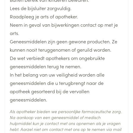
Diepte
27 mm
Daarna 1x /24h
Lees de bijsluiter zorgvuldig.
Raadpleeg je arts of apotheker.
Hoeveelheid
175 I.E. anti-Xa/kg lichaamsgewicht 1x /dag
10
Neem in geval van bijwerkingen contact op met je
Verpakking
arts.
Subcutaan
Geneesmiddelen zijn geen gewone producten. Ze
Actieve
De site www.thrombosiscare.be bevat een video om
tinzaparine natrium
Ingrediënten
kunnen nooit teruggenomen of geruild worden.
de auto-injectie uit te leggen aan de patiënt
De aanbevolen plaats voor injectie is in het vet van
De wet verbiedt apothekers om ongebruikte
Behoud
Kamertemperatuur (15°C - 25°C)
de onderbuik
geneesmiddelen terug te nemen.
De injectie moet gebeuren op minimum 5 cm naast
In het belang van uw veiligheid worden alle
de navel en naar buiten naar de ene of de andere
geneesmiddelen die u terugbrengt naar de
kant
apotheek gesorteerd bij de vervallen
Kies voor iedere injectie een andere plaats van de
geneesmiddelen.
onderbuik, afwisselend in de linker- en rechterkant
Als apotheker bieden we persoonlijke farmaceutische zorg.
Ga zitten of liggen in een comfortabele positie en
Na aankoop van een geneesmiddel of medisch
hulpmiddel kun je contact met ons opnemen als je vragen
reinig de gekozen injectieplaats met een
hebt. Aarzel niet om contact met ons op te nemen via mail
alcoholdoekje