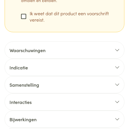
afhalen en betalen.
Ik weet dat dit product een voorschrift
vereist.
Waarschuwingen
Indicatie
Profylactische behandeling van
Samenstelling
trombo-embolieën van veneuze oorsprong bij
algemene en orthopedische heelkunde bij
Interacties
volwassenen
Voorkomen van bloedklonters in ingaande
Bijwerkingen
intraveneuze bloedlijnen bij extracorporale
Mogelijke bijwerkingen