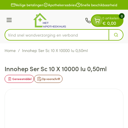
Dia 1 van 1
Ga naar de inhoud
Veilige betalingen
Apothekersadvies
Snelle beschikbaarheid
0
0 artikelen
Menu
€ 0,00
Vind snel wondverzorging en verb
Zoek
Product, merk, categorie...
Home
/
Innohep Ser Sc 10 X 10000 Iu 0,50ml
Innohep Ser Sc 10 X 10000 Iu 0,50ml
Geneesmiddel
Op voorschrift