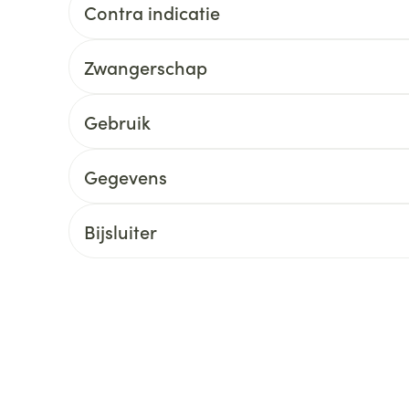
Contra indicatie
ging
Supplementen
Insectenwe
Mondmaskers
middelen
Zwangerschap
ssen
 -
Gebruik
id
d
Gegevens
Bijsluiter
Zelfbruiner
Scheren