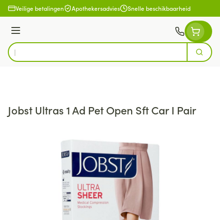
Ga naar de inhoud
Veilige betalingen
Apothekersadvies
Snelle beschikbaarheid
Menu
Zoek
Product, merk, categorie...
Jobst Ultras 1 Ad Pet Open Sft Car I Pair