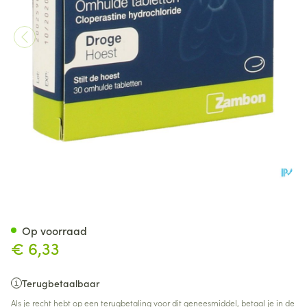
Lysotossil Drag. 30 X 10mg
Op voorraad
€ 6,33
Terugbetaalbaar
Als je recht hebt op een terugbetaling voor dit geneesmiddel, betaal je in de