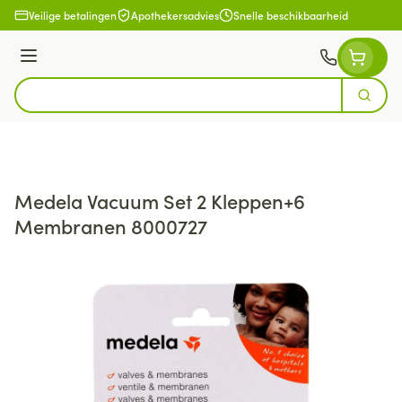
Ga naar de inhoud
Veilige betalingen
Apothekersadvies
Snelle beschikbaarheid
Menu
Zoek
Product, merk, categorie...
Medela Vacuum Set 2 Kleppen+6
Membranen 8000727