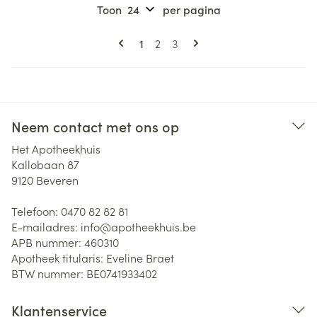
Toon
per pagina
Pagina's
U lees momenteel pagina
Pagina
Pagina
1
2
3
Neem contact met ons op
Het Apotheekhuis
Kallobaan 87
9120
Beveren
Telefoon:
0470 82 82 81
E-mailadres:
info@
apotheekhuis.be
APB nummer:
460310
Apotheek titularis:
Eveline Braet
BTW nummer:
BE0741933402
Klantenservice