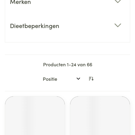
Merken
filter
Dieetbeperkingen
filter
Producten
1
-
24
van
66
Sorteer op: