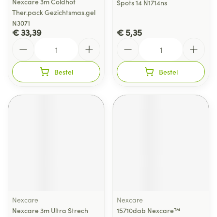
Nexcare 3m Coldhot
Spots 14 N1714ns
Ther.pack Gezichtsmas.gel
N3071
€ 33,39
€ 5,35
Aantal
Aantal
Bestel
Bestel
Nexcare
Nexcare
Nexcare 3m Ultra Strech
15710dab Nexcare™