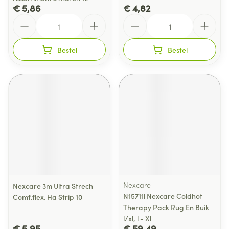
€ 5,86
€ 4,82
Aantal
Aantal
Bestel
Bestel
Nexcare
Nexcare 3m Ultra Strech
N15711l Nexcare Coldhot
Comf.flex. Ha Strip 10
Therapy Pack Rug En Buik
l/xl, l - Xl
€ 5,95
€ 59,49