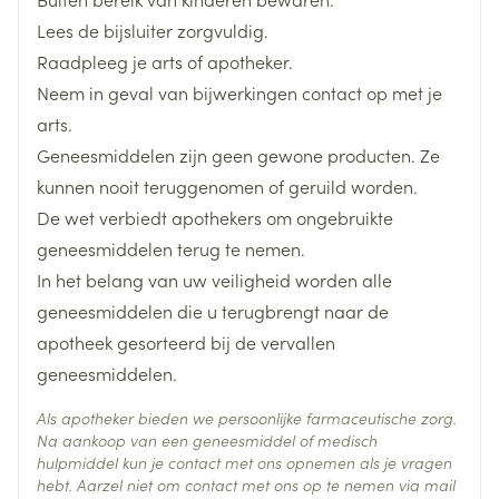
in het bloed krijgt, samen met een zorgvuldige
Diepte
28 mm
waterdeprivatie gevolgd door het vermogen dit wel
Lees de bijsluiter zorgvuldig.
controle op beperking van uw vochtinname.
te doen na toedienen van 20 µg endonasaal
Raadpleeg je arts of apotheker.
Hoeveelheid
bevestigt de diagnose van centrale diabetes
1
Neem in geval van bijwerkingen contact op met je
Verpakking
insipidus
arts.
Geneesmiddelen zijn geen gewone producten. Ze
Actieve
40 µg endonasaal
desmopressine
Ingrediënten
kunnen nooit teruggenomen of geruild worden.
20 µg endonasaal
De wet verbiedt apothekers om ongebruikte
10 µg endonasaal
Behoud
Kamertemperatuur (15°C - 25°C)
geneesmiddelen terug te nemen.
De normale vochtinname dient vanaf 1 uur voor tot 8
In het belang van uw veiligheid worden alle
uur na toediening tot max. 0,5 l beperkt te worden,
geneesmiddelen die u terugbrengt naar de
teneinde vochtintoxicatie te voorkomen
apotheek gesorteerd bij de vervallen
Vóór toediening dient de blaas te worden geleegd
geneesmiddelen.
Als apotheker bieden we persoonlijke farmaceutische zorg.
Na aankoop van een geneesmiddel of medisch
hulpmiddel kun je contact met ons opnemen als je vragen
hebt. Aarzel niet om contact met ons op te nemen via mail