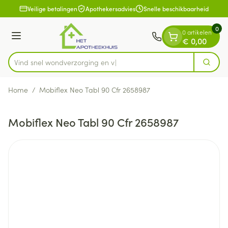
Dia 1 van 1
Ga naar de inhoud
Veilige betalingen
Apothekersadvies
Snelle beschikbaarheid
0
0 artikelen
Menu
€ 0,00
Vind snel wondverzorg
Zoek
Product, merk, categorie...
Home
/
Mobiflex Neo Tabl 90 Cfr 2658987
Mobiflex Neo Tabl 90 Cfr 2658987