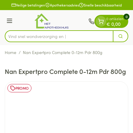
Dia 1 van 1
Ga naar de inhoud
Veilige betalingen
Apothekersadvies
Snelle beschikbaarheid
0
0 artikelen
Menu
€ 0,00
Vind snel wondverzor
Zoek
Product, merk, categorie...
Home
/
Nan Expertpro Complete 0-12m Pdr 800g
Nan Expertpro Complete 0-12m Pdr 800g
PROMO