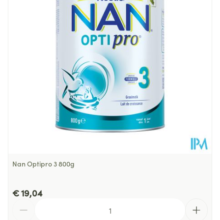
Hoeveelheid
800
Verpakking
Dieetbeperkingen
Zonder palmolie
Kamertemperatuur (15°C -
Behoud
25°C)
Nan Optipro 3 800g
€ 19,04
Aantal