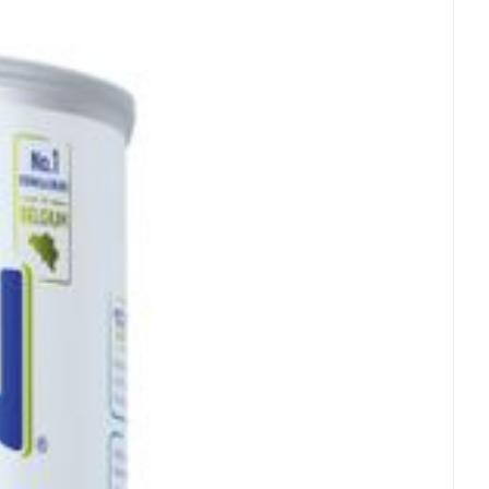
rende
Parfums en
geurproducten
 25°C)
CBD