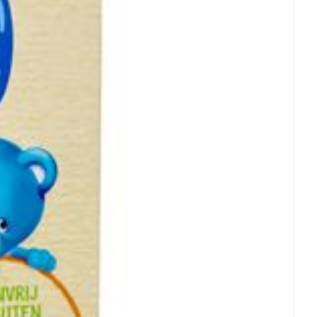
1,0 mg
200%
0,8 mg
100%
rende
Parfums en
geurproducten
0,8 mg
114%
7,8 mg
87%
5,0 mg
167%
CBD