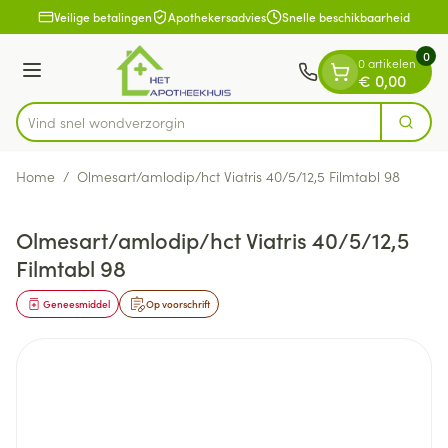
Dia 1 van 1
Ga naar de inhoud
Veilige betalingen
Apothekersadvies
Snelle beschikbaarheid
0
0 artikelen
Menu
€ 0,00
Vind snel wond
Zoek
Product, merk, categorie...
Home
/
Olmesart/amlodip/hct Viatris 40/5/12,5 Filmtabl 98
Olmesart/amlodip/hct Viatris 40/5/12,5
Filmtabl 98
Geneesmiddel
Op voorschrift