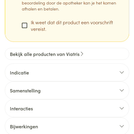
beoordeling door de apotheker kan je het komen
afhalen en betalen.
Ik weet dat dit product een voorschrift
vereist.
Bekijk alle producten van Viatris
Indicatie
Samenstelling
Interacties
Olmesartan medoxomil behoort tot de angiotensine
II-receptorantagonisten. Een groep van
Olmesartan/Amlodipin/HCT Mylan 20 mg / 5 mg /
Bijwerkingen
geneesmiddelen die de bloeddruk verlagen door de
12,5 mg: elke filmomhulde tablet bevat 20 mg