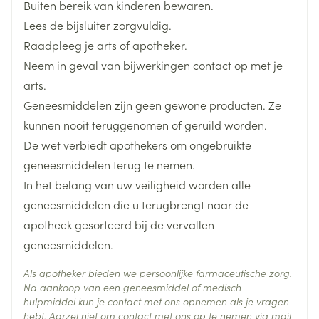
Buiten bereik van kinderen bewaren.
Neem uw dagelijkse dosis, indien mogelijk, elke dag
amlodipine, ingenomen als een
olmesartanmedoxomil, 10 mg amlodipine (als
Lengte
134 mm
Lees de bijsluiter zorgvuldig.
op hetzelfde tijdstip in, bijvoorbeeld bij het ontbijt.
vastedosiscombinatie; of
amlodipinebesilaat) en 25 mg hydrochloorthiazide.
Raadpleeg je arts of apotheker.
bij patiënten die reeds een vastedosiscombinatie
Diepte
60 mm
Neem in geval van bijwerkingen contact op met je
aan olmesartanmedoxomil met hydrochloorthiazide
Kern van het tablet: povidon, gepregelatiniseerd
arts.
samen met een mono-preparaat van amlodipine
maïszetmeel, microkristallijne cellulose, watervrij
amlodipine besilaat,
Geneesmiddelen zijn geen gewone producten. Ze
Actieve
hydrochloorthiazide, olmesartan
innemen in de vorm van één enkele tablet of een
colloïdaal siliciumdioxide, lactosemonohydraat,
Ingrediënten
kunnen nooit teruggenomen of geruild worden.
medoxomil
vastedosiscombinatie aan olmesartanmedoxomil
magnesiumstearaat.
De wet verbiedt apothekers om ongebruikte
met amlodipine samen met een mono-preparaat
Filmomhulling: polyvinylalcohol (E1203),
geneesmiddelen terug te nemen.
Behoud
Kamertemperatuur (15°C - 25°C)
van hydrochloorthiazide innemen in de vorm van
titaandioxide (E171), macrogol (E1521), talk (E553b),
In het belang van uw veiligheid worden alle
één enkele tablet.
ijzeroxide geel (E172), ijzeroxide zwart (E172) (alleen
geneesmiddelen die u terugbrengt naar de
de filmomhulde tabletten 20 mg / 5 mg / 12,5 mg),
apotheek gesorteerd bij de vervallen
ijzeroxide rood (E172) (alleen de filmomhulde
geneesmiddelen.
tabletten 20 mg / 5 mg / 12,5 mg, 40 mg / 10 mg /
12,5 mg, 40 mg / 10 mg / 25 mg).
Als apotheker bieden we persoonlijke farmaceutische zorg.
Na aankoop van een geneesmiddel of medisch
hulpmiddel kun je contact met ons opnemen als je vragen
hebt. Aarzel niet om contact met ons op te nemen via mail