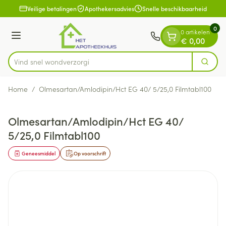
Dia 1 van 1
Ga naar de inhoud
Veilige betalingen
Apothekersadvies
Snelle beschikbaarheid
0
0 artikelen
Menu
€ 0,00
Vind snel won
Zoek
Product, merk, categorie...
Home
/
Olmesartan/Amlodipin/Hct EG 40/ 5/25,0 Filmtabl100
Olmesartan/Amlodipin/Hct EG 40/
5/25,0 Filmtabl100
Geneesmiddel
Op voorschrift