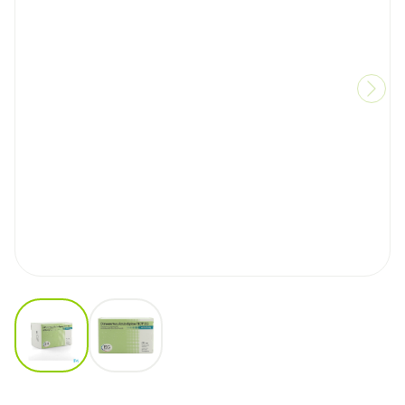
View larger image
View larger image
Olmesartan/Amlodipin/Hct EG