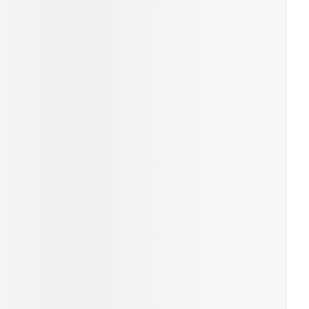
rende
Parfums en
geurproducten
CBD