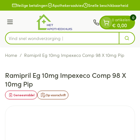
Dia 1 van 1
Ga naar de inhoud
Veilige betalingen
Apothekersadvies
Snelle beschikbaarheid
0
0 artikelen
Menu
€ 0,00
Vind snel wondve
Zoek
Product, merk, categorie...
Home
/
Ramipril Eg 10mg Impexeco Comp 98 X 10mg Pip
Ramipril Eg 10mg Impexeco Comp 98 X
10mg Pip
Geneesmiddel
Op voorschrift