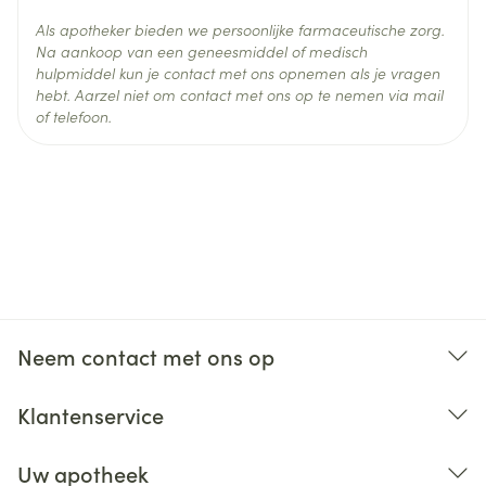
verdragen wordt, moet de therapie stopgezet
Als apotheker bieden we persoonlijke farmaceutische zorg.
worden
Na aankoop van een geneesmiddel of medisch
Onderhoudsdosering: 5 mg /dag
hulpmiddel kun je contact met ons opnemen als je vragen
hebt. Aarzel niet om contact met ons op te nemen via mail
of telefoon.
Voor, tijdens of na de maaltijd innemen
Met vloeistof, zonder kauwen of pletten
Neem contact met ons op
Klantenservice
Uw apotheek