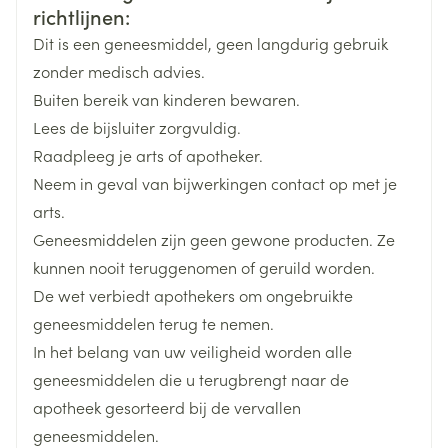
Startdosering: 1,25 mg /dag
cardiovasculaire risicofactor
Merken
Eurogenerics (EG)
richtlijnen:
Onderhoudsdosering: max. 5 mg /dag
Manifeste glomerulaire niet-diabetische
Dit is een geneesmiddel, geen langdurig gebruik
Startdosering: 2,5 mg /dag
nefropathie gekenmerkt door macroproteinurie >= 3
Breedte
73 mm
zonder medisch advies.
Onderhoudsdosering: max. 10 mg /dag
g/dag
Buiten bereik van kinderen bewaren.
Startdosering: 1,25 mg /dag
Symptomatische hartinsufficientie
Lengte
133 mm
Lees de bijsluiter zorgvuldig.
Onderhoudsdosering: max. 5 mg /dag
Secundaire preventie na een acuut myocardinfarct:
Raadpleeg je arts of apotheker.
reductie van de mortaliteit tijdens de acute fase van
Diepte
58 mm
Neem in geval van bijwerkingen contact op met je
Startdosering: 1,25 mg /dag
myocardinfarct bij patienten met klinische tekenen
arts.
Onderhoudsdosering: max. 10 mg /dag. Spreiding
Hoeveelheid
van hartinsufficientie indien de behandeling wordt
98
Geneesmiddelen zijn geen gewone producten. Ze
Verpakking
over 2 innames per dag is aangeraden
gestart > 48 uur na een acuut myocardinfarct
kunnen nooit teruggenomen of geruild worden.
De wet verbiedt apothekers om ongebruikte
Startdosering (48 u na het myocardinfarct)
Actieve
ramipril
2,5 mg 2 x /dag gedurende 3 dagen
Ingrediënten
geneesmiddelen terug te nemen.
Indien de initiële dosis niet verdragen wordt: 1,25 mg
In het belang van uw veiligheid worden alle
2 x /dag gedurende 2 dagen, dan verhogen tot 2,5
Behoud
Kamertemperatuur (15°C - 25°C)
geneesmiddelen die u terugbrengt naar de
en dan 5 mg, 2 x /dag
apotheek gesorteerd bij de vervallen
Indien een dosisverhoging naar 2,5 mg 2 x /dag niet
geneesmiddelen.