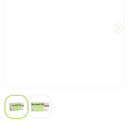
View larger image
View larger image
Ramipril Eg 10mg Impexeco 