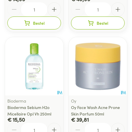
Aantal
Aantal
Bestel
Bestel
Bioderma
Oy
Bioderma Sebium H2o
Oy Face Wash Acne Prone
Micellaire Opl Vh 250ml
Skin Parfum 50ml
€ 15,50
€ 39,81
Aantal
Aantal