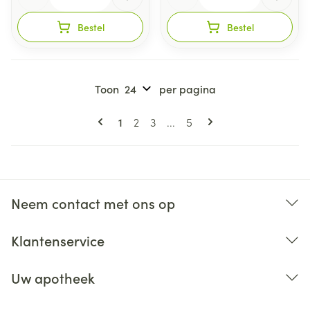
Bestel
Bestel
Toon
per pagina
Pagina's
U lees momenteel pagina
Pagina
Pagina
Pagina
1
2
3
...
5
Neem contact met ons op
Klantenservice
Uw apotheek