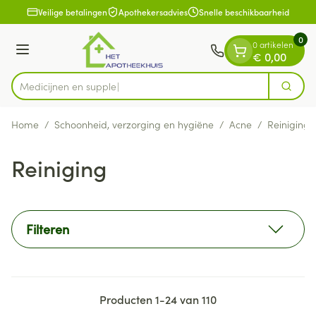
Dia 1 van 1
Ga naar de inhoud
Veilige betalingen
Apothekersadvies
Snelle beschikbaarheid
0
0 artikelen
Menu
€ 0,00
Medic
Zoek
Product, merk, categorie...
Home
/
Schoonheid, verzorging en hygiëne
/
Acne
/
Reiniging
Reiniging
Filteren
Producten
1
-
24
van
110