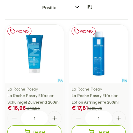
Sorteer op:
PROMO
PROMO
La Roche Posay
La Roche Posay
La Roche Posay Effaclar
La Roche Posay Effaclar
Schuimgel Zuiverend 200ml
Lotion Astringente 200ml
€ 16,96
€ 17,81
€ 19,95
€ 20,95
Aantal
Aantal
Bestel
Bestel