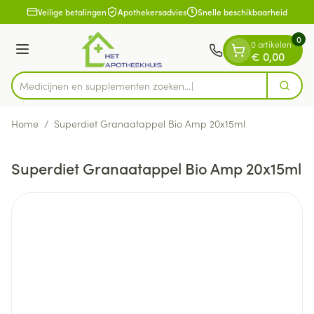
Dia 1 van 1
Ga naar de inhoud
Veilige betalingen
Apothekersadvies
Snelle beschikbaarheid
0
0 artikelen
Menu
€ 0,00
Medicijnen en supplementen zoeken...
Zoek
Product, merk, categorie...
Home
/
Superdiet Granaatappel Bio Amp 20x15ml
Superdiet Granaatappel Bio Amp 20x15ml