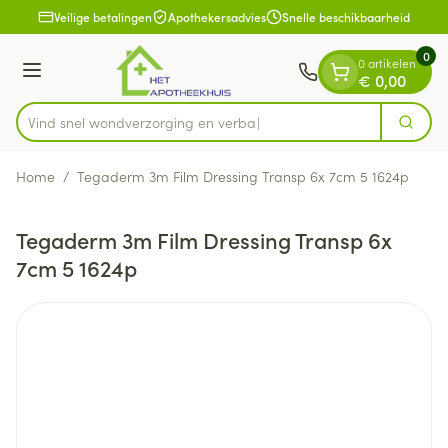
Dia 1 van 1
Ga naar de inhoud
Veilige betalingen
Apothekersadvies
Snelle beschikbaarheid
0
0 artikelen
Menu
€ 0,00
Vind snel wondverzorging
Zoek
Product, merk, categorie...
Home
/
Tegaderm 3m Film Dressing Transp 6x 7cm 5 1624p
Tegaderm 3m Film Dressing Transp 6x
7cm 5 1624p