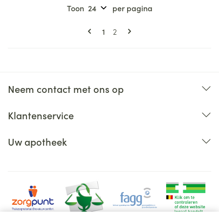
Toon
per pagina
Pagina's
U lees momenteel pagina
Pagina
1
2
Neem contact met ons op
Klantenservice
Uw apotheek