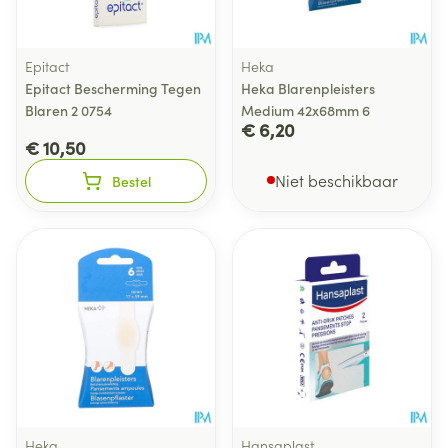
Epitact
Heka
Epitact Bescherming Tegen
Heka Blarenpleisters
Blaren 2 0754
Medium 42x68mm 6
€ 6,20
€ 10,50
Niet beschikbaar
Bestel
Heka
Hansaplast