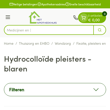
Dia 1 van 1
Ga naar de inhoud
Veilige betalingen
Apothekersadvies
Snelle beschikbaarheid
0
0 artikelen
Menu
€ 0,00
Zoek
Product, merk, categorie...
Home
/
Thuiszorg en EHBO
/
Wondzorg
/
Fixatie, pleisters en s
Hydrocolloïde pleisters -
blaren
Filteren