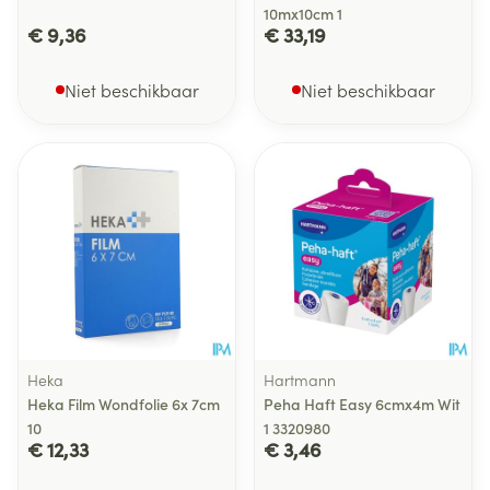
10mx10cm 1
€ 9,36
€ 33,19
Niet beschikbaar
Niet beschikbaar
Heka
Hartmann
Heka Film Wondfolie 6x 7cm
Peha Haft Easy 6cmx4m Wit
10
1 3320980
€ 12,33
€ 3,46