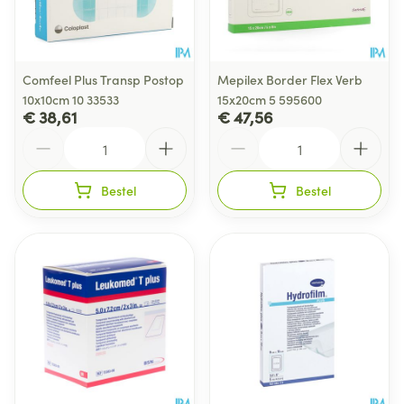
Comfeel Plus Transp Postop
Mepilex Border Flex Verb
10x10cm 10 33533
15x20cm 5 595600
€ 38,61
€ 47,56
Aantal
Aantal
Bestel
Bestel