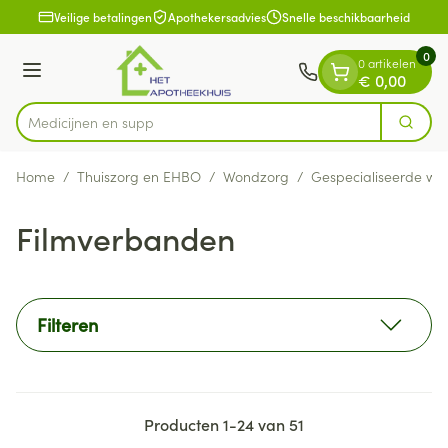
Dia 1 van 1
Ga naar de inhoud
Veilige betalingen
Apothekersadvies
Snelle beschikbaarheid
0
0 artikelen
Menu
€ 0,00
Zoek
Product, merk, categorie...
Home
/
Thuiszorg en EHBO
/
Wondzorg
/
Gespecialiseerde wo
Filmverbanden
Filteren
Producten
1
-
24
van
51