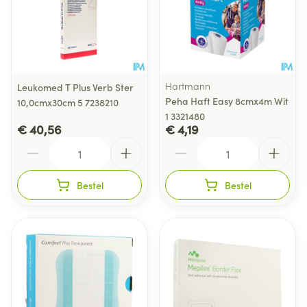
Hartmann
Leukomed T Plus Verb Ster
Peha Haft Easy 8cmx4m Wit
10,0cmx30cm 5 7238210
1 3321480
€ 40,56
€ 4,19
Aantal
Aantal
Bestel
Bestel