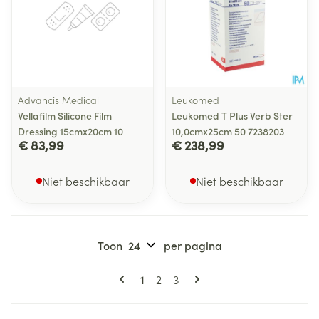
Advancis Medical
Leukomed
Vellafilm Silicone Film
Leukomed T Plus Verb Ster
Dressing 15cmx20cm 10
10,0cmx25cm 50 7238203
€ 83,99
€ 238,99
Niet beschikbaar
Niet beschikbaar
Toon
per pagina
Pagina's
U lees momenteel pagina
Pagina
Pagina
1
2
3