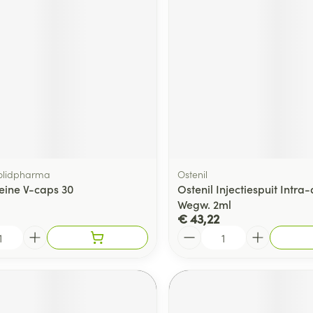
olidpharma
Ostenil
eine V-caps 30
Ostenil Injectiespuit Intra-
Wegw. 2ml
€ 43,22
Aantal