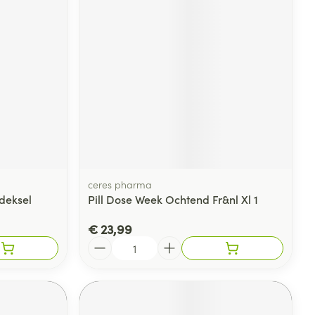
ceres pharma
deksel
Pill Dose Week Ochtend Fr&nl Xl 1
€ 23,99
Aantal