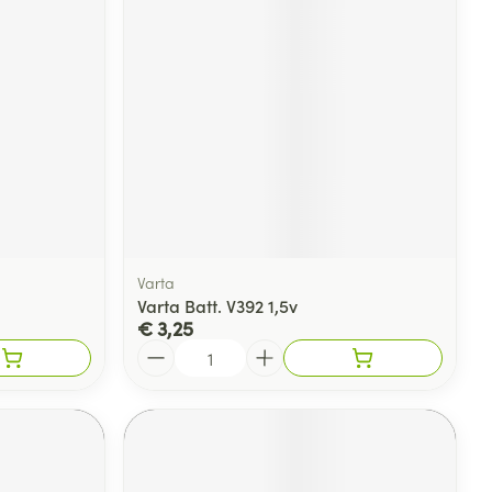
rende
Parfums en
geurproducten
Varta
l
Varta Batt. V392 1,5v
€ 3,25
Aantal
CBD