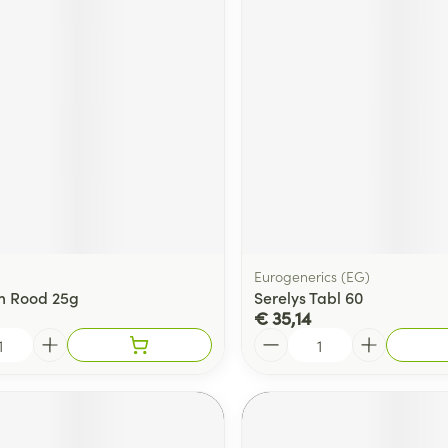
Eurogenerics (EG)
m Rood 25g
Serelys Tabl 60
€ 35,14
Aantal