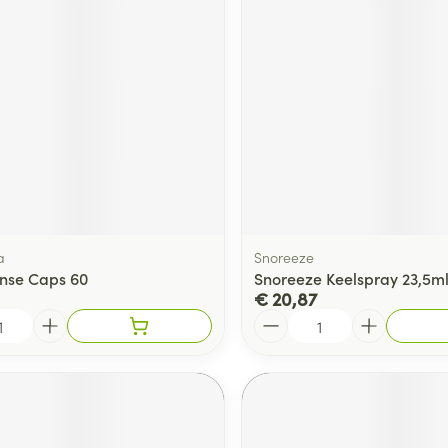
ging
Supplementen
Insectenwe
Mondmaskers
middelen
ssen
 -
id
d
a
Snoreeze
ense Caps 60
Snoreeze Keelspray 23,5m
€ 20,87
Aantal
Zelfbruiner
Scheren