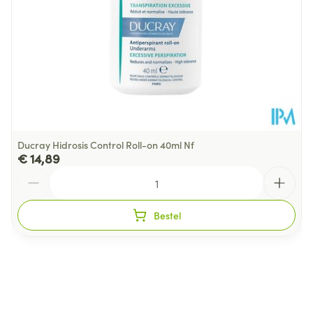
Dieetbeperkingen
Vegan
Kamertemperatuur (15°C -
Behoud
25°C)
Ducray Hidrosis Control Roll-on 40ml Nf
€ 14,89
Aantal
Bestel