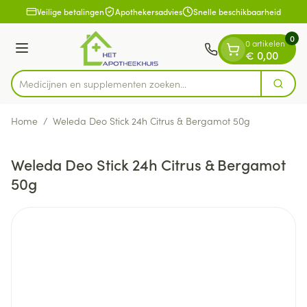
Dia 1 van 1
Ga naar de inhoud
Veilige betalingen
Apothekersadvies
Snelle beschikbaarheid
0
0 artikelen
Menu
€ 0,00
Medicijnen en supplementen zoeken...
Zoek
Product, merk, categorie...
Home
/
Weleda Deo Stick 24h Citrus & Bergamot 50g
Weleda Deo Stick 24h Citrus & Bergamot
50g