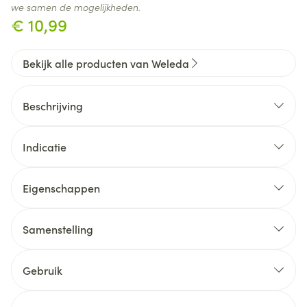
we samen de mogelijkheden.
€ 10,99
Bekijk alle producten van Weleda
Beschrijving
Indicatie
Eigenschappen
Zonder alcohol
Vegan
Samenstelling
Citrus - bergamot geur
Gebruik