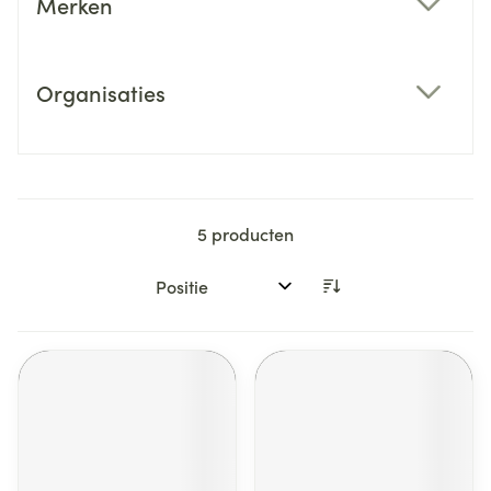
Merken
filter
Organisaties
filter
5
producten
Sorteer op: