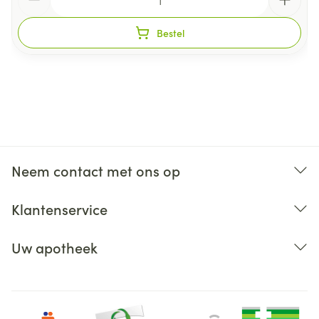
Niet chemisch reinigen en niet strijken.
Niet wringen, eventueel in een handdoek rollen.
Bestel
Laten drogen op kamertemperatuur, verwijderd van
een warmtebron en niet in de zon.
Bewaren op een droge plaats, afgesloten van het
licht.
Niet samen gebruiken met crème, olie of zalf.
Bij onvakkundig gebruik en eigenmachtig
aangebrachte veranderingen vervalt elke
Neem contact met ons op
aansprakelijkheid.
Klantenservice
Uw apotheek