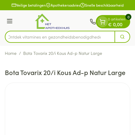
Dia 1 van 1
Ga naar de inhoud
Veilige betalingen
Apothekersadvies
Snelle beschikbaarheid
0
0 artikelen
Menu
€ 0,00
Ontdek vitamines en gezondheidsbenodigdheden
Zoek
Product, merk, categorie...
Home
/
Bota Tovarix 20/i Kous Ad-p Natur Large
Bota Tovarix 20/i Kous Ad-p Natur Large