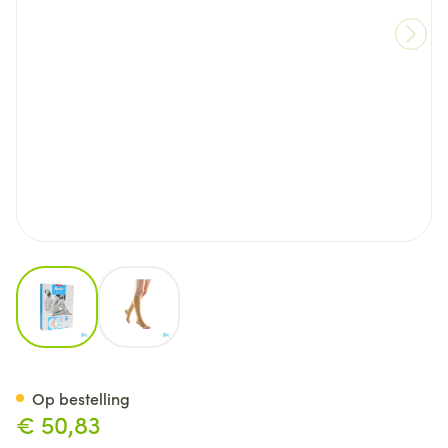
View larger image
View larger image
Bota Tovarix 20/i Kous Ad-p 
Op bestelling
€ 50,83