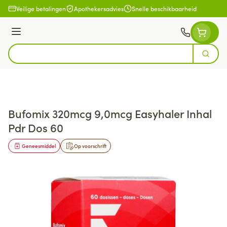
Ga naar de inhoud
Veilige betalingen
Apothekersadvies
Snelle beschikbaarheid
Menu
Zoek
Product, merk, categorie...
Bufomix 320mcg 9,0mcg Easyhaler Inhal
Pdr Dos 60
Geneesmiddel
Op voorschrift