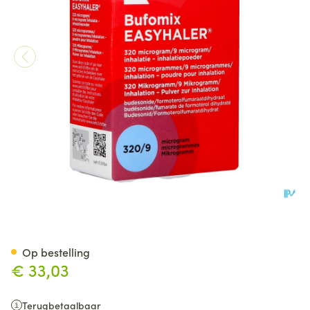
Bufomix 320mcg 9,0mcg Easyh
Op bestelling
€ 33,03
Terugbetaalbaar