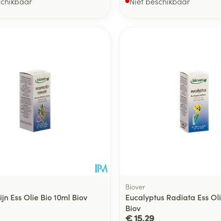
schikbaar
Niet beschikbaar
Biover
jn Ess Olie Bio 10ml Biov
Eucalyptus Radiata Ess Oli
Biov
€ 15,29