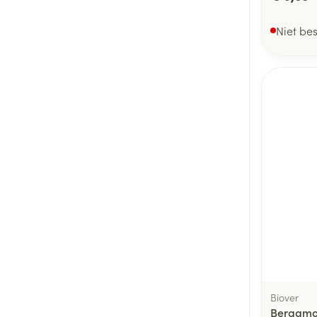
Niet be
Biover
Bergamot