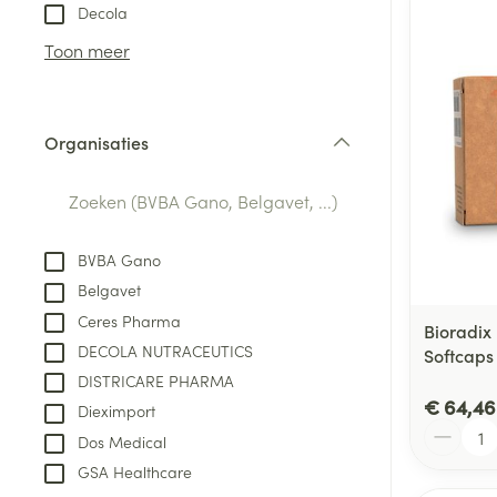
Aerosol toestel
kloven
Tabletten
Decola
Aerosol access
Blaren
Creme, gel en 
Toon meer
Zuurstof
Eelt
Eksteroog - lik
Ademhalingsste
Organisaties
Toon meer
filter
Spieren en gew
Specifiek voor
BVBA Gano
Naalden en spu
Belgavet
Lichaamsverzo
Infecties
Ceres Pharma
Spuiten
Bioradix
Deodorant
DECOLA NUTRACEUTICS
Softcaps
Oplossing voor 
Gezichtsverzor
DISTRICARE PHARMA
Naalden
Luizen
€ 64,46
Dieximport
Aantal
Naalden voor i
Dos Medical
pennaalden
GSA Healthcare
Diagnostica
Toon meer