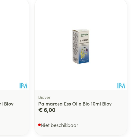
rende
Parfums en
geurproducten
Biover
l Biov
Palmarosa Ess Olie Bio 10ml Biov
€ 6,00
CBD
Niet beschikbaar