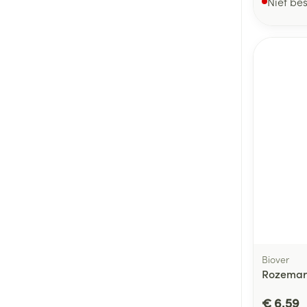
Niet be
Biover
Rozemari
€ 6,59