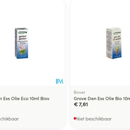
Toon meer
ging
Supplementen
Insectenwe
Mondmaskers
middelen
ssen
 -
id
d
Biover
 Ess Olie Eco 10ml Biov
Grove Den Ess Olie Bio 10m
€ 7,61
Zelfbruiner
Scheren
schikbaar
Niet beschikbaar