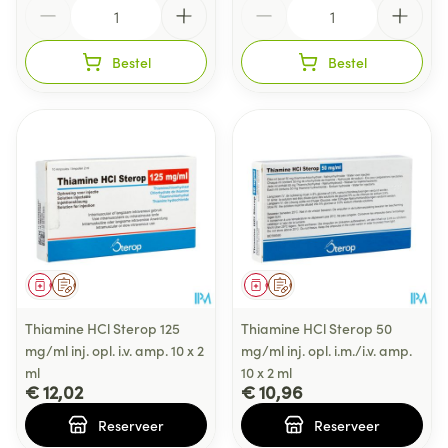
Aantal
Aantal
Bestel
Bestel
Geneesmiddel
Op voorschrift
Geneesmiddel
Op voorschrift
Thiamine HCl Sterop 125
Thiamine HCl Sterop 50
mg/ml inj. opl. i.v. amp. 10 x 2
mg/ml inj. opl. i.m./i.v. amp.
ml
10 x 2 ml
€ 12,02
€ 10,96
Reserveer
Reserveer