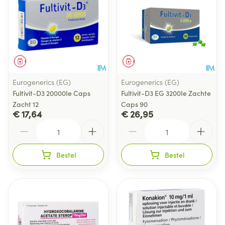
Geneesmiddel
Geneesmiddel
Eurogenerics (EG)
Eurogenerics (EG)
Fultivit-D3 20000Ie Caps
Fultivit-D3 EG 3200Ie Zachte
Zacht 12
Caps 90
€ 17,64
€ 26,95
Aantal
Aantal
Bestel
Bestel