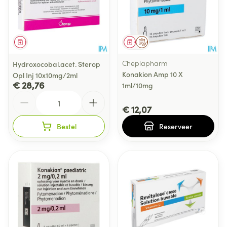
Geneesmiddel
Geneesmiddel
Op voorschrift
Cheplapharm
Hydroxocobal.acet. Sterop
Konakion Amp 10 X
Opl Inj 10x10mg/2ml
€ 28,76
1ml/10mg
Aantal
€ 12,07
Bestel
Reserveer