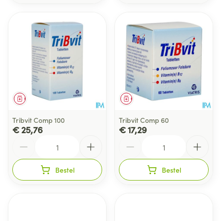
Geneesmiddel
Geneesmiddel
Tribvit Comp 100
Tribvit Comp 60
€ 25,76
€ 17,29
Aantal
Aantal
Bestel
Bestel