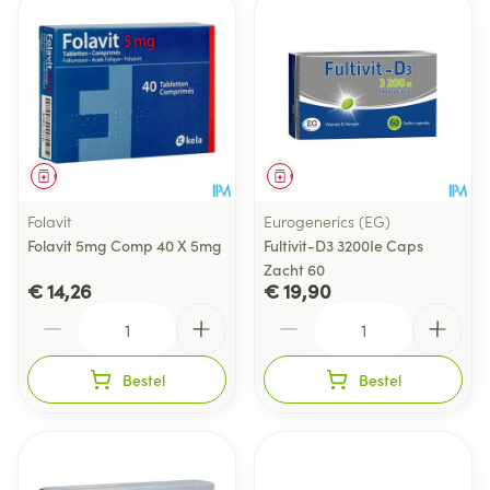
Geneesmiddel
Geneesmiddel
Folavit
Eurogenerics (EG)
Folavit 5mg Comp 40 X 5mg
Fultivit-D3 3200Ie Caps
Zacht 60
€ 14,26
€ 19,90
Aantal
Aantal
Bestel
Bestel