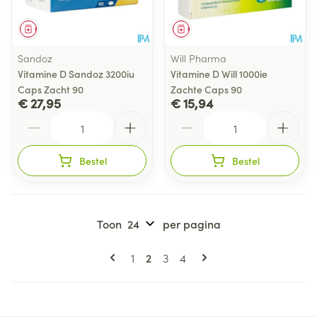
Geneesmiddel
Geneesmiddel
Sandoz
Will Pharma
Vitamine D Sandoz 3200iu
Vitamine D Will 1000ie
Caps Zacht 90
Zachte Caps 90
€ 27,95
€ 15,94
Aantal
Aantal
Bestel
Bestel
Toon
per pagina
Pagina's
U lees momenteel pagina
Pagina
Pagina
Pagina
1
2
3
4