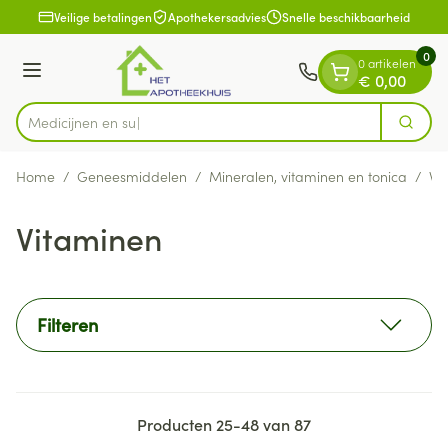
Dia 1 van 1
Ga naar de inhoud
Veilige betalingen
Apothekersadvies
Snelle beschikbaarheid
0
0 artikelen
Menu
€ 0,00
Zoek
Product, merk, categorie...
Home
/
Geneesmiddelen
/
Mineralen, vitaminen en tonica
/
Vi
Vitaminen
Filteren
Producten
25
-
48
van
87