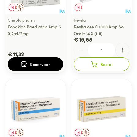
Geneesmiddel
Op voorschrift
Geneesmiddel
Cheplapharm
Revita
Konakion Paediatric Amp 5
Revitalose C 1000 Amp Sol
0,2ml/2mg
Orale 14 X (i+ii)
€ 15,88
Aantal
€ 11,32
Reserveer
Bestel
Geneesmiddel
Op voorschrift
Geneesmiddel
Op voorschrift