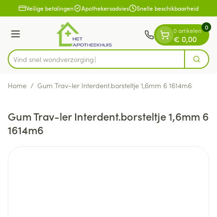
Dia 1 van 1
Ga naar de inhoud
Veilige betalingen
Apothekersadvies
Snelle beschikbaarheid
0
0 artikelen
Menu
€ 0,00
Vind snel wondve
Zoek
Product, merk, categorie...
Home
/
Gum Trav-ler Interdent.borsteltje 1,6mm 6 1614m6
Gum Trav-ler Interdent.borsteltje 1,6mm 6
1614m6