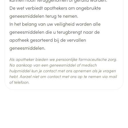
Verpakking
de astma verergeren. Verschillende
De wet verbiedt apothekers om ongebruikte
neuropsychiatrische voorvallen (bijvoorbeeld
Actieve
geneesmiddelen terug te nemen.
veranderingen in gedrag en stemming, depressie
montelukast natrium
Ingrediënten
In het belang van uw veiligheid worden alle
en suïcidaal gedrag) zijn gemeld bij patiënten van
geneesmiddelen die u terugbrengt naar de
alle leeftijden die montelukast gebruikten (zie
Behoud
Kamertemperatuur (15°C - 25°C)
apotheek gesorteerd bij de vervallen
rubriek 4). Neem contact op met uw arts als u
geneesmiddelen.
dergelijke symptomen ontwikkelt tijdens het gebruik
van montelukast. Kinderen en jongeren tot 18 jaar
Als apotheker bieden we persoonlijke farmaceutische zorg.
Na aankoop van een geneesmiddel of medisch
Geef dit geneesmiddel niet aan kinderen jonger dan
hulpmiddel kun je contact met ons opnemen als je vragen
15 jaar. Er zijn verschillende vormen van dit
hebt. Aarzel niet om contact met ons op te nemen via mail
geneesmiddel beschikbaar voor pediatrische
of telefoon.
patiënten jonger dan 18 jaar gebaseerd op hun
leeftijdcategorie.