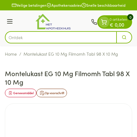
Dia 1 van 1
Ga naar de inhoud
Veilige betalingen
Apothekersadvies
Snelle beschikbaarheid
0
0 artikelen
Menu
€ 0,00
Zoek
Product, merk, categorie...
Home
/
Montelukast EG 10 Mg Filmomh Tabl 98 X 10 Mg
Montelukast EG 10 Mg Filmomh Tabl 98 X
10 Mg
Geneesmiddel
Op voorschrift