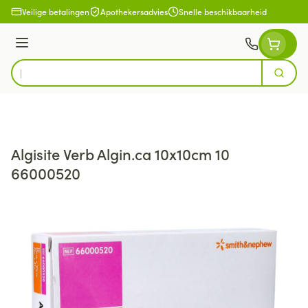
Ga naar de inhoud
Veilige betalingen
Apothekersadvies
Snelle beschikbaarheid
Menu
Zoek
Product, merk, categorie...
Algisite Verb Algin.ca 10x10cm 10
66000520