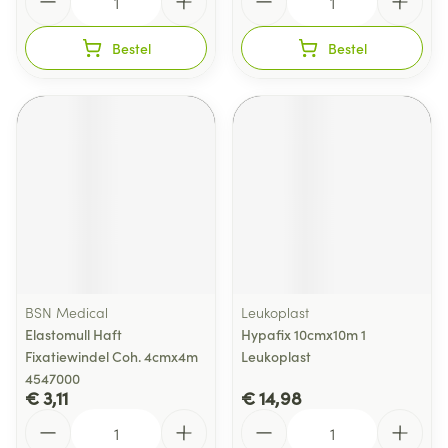
Bestel
Bestel
BSN Medical
Leukoplast
Elastomull Haft
Hypafix 10cmx10m 1
Fixatiewindel Coh. 4cmx4m
Leukoplast
4547000
€ 3,11
€ 14,98
Aantal
Aantal