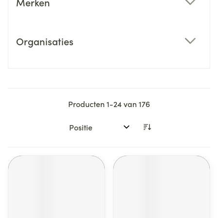
Merken
filter
Organisaties
filter
Producten
1
-
24
van
176
Sorteer op: