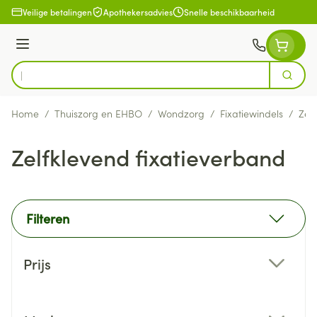
Ga naar de inhoud
Veilige betalingen
Apothekersadvies
Snelle beschikbaarheid
Menu
Zoek
Product, merk, categorie...
Home
/
Thuiszorg en EHBO
/
Wondzorg
/
Fixatiewindels
/
Zel
Zelfklevend fixatieverband
Filteren
Doorgaan naar productlijst
Prijs
filter