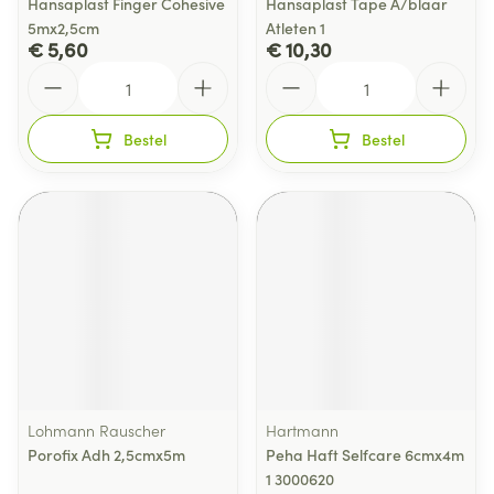
Hansaplast Finger Cohesive
Hansaplast Tape A/blaar
5mx2,5cm
Atleten 1
€ 5,60
€ 10,30
Aantal
Aantal
Bestel
Bestel
Lohmann Rauscher
Hartmann
Porofix Adh 2,5cmx5m
Peha Haft Selfcare 6cmx4m
1 3000620