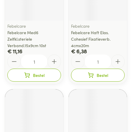
Febelcare
Febelcare
Febelcare Med6
Febelcare Haft Elas.
Zelfkl.steriele
Cohesief Fixatieverb.
Verband.15x9cm 10st
4cmx20m
€ 11,16
€ 6,38
Aantal
Aantal
Bestel
Bestel