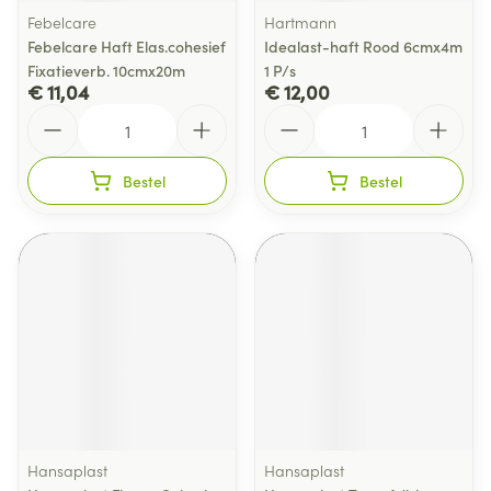
Febelcare
Hartmann
Febelcare Haft Elas.cohesief
Idealast-haft Rood 6cmx4m
Fixatieverb. 10cmx20m
1 P/s
€ 11,04
€ 12,00
Aantal
Aantal
Bestel
Bestel
Hansaplast
Hansaplast