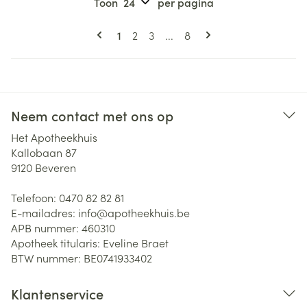
Toon
per pagina
Pagina's
U lees momenteel pagina
Pagina
Pagina
Pagina
1
2
3
...
8
Neem contact met ons op
Het Apotheekhuis
Kallobaan 87
9120
Beveren
Telefoon:
0470 82 82 81
E-mailadres:
info@
apotheekhuis.be
APB nummer:
460310
Apotheek titularis:
Eveline Braet
BTW nummer:
BE0741933402
Klantenservice