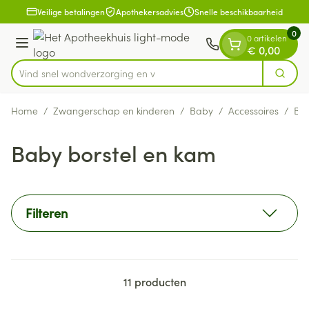
Dia 1 van 1
Ga naar de inhoud
Veilige betalingen
Apothekersadvies
Snelle beschikbaarheid
0
0 artikelen
Menu
€ 0,00
Vind snel wondverzo
Zoek
Product, merk, categorie...
Home
/
Zwangerschap en kinderen
/
Baby
/
Accessoires
/
Bab
Baby borstel en kam
Filteren
11
producten