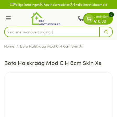
Dia 1 van 1
Ga naar de inhoud
Veilige betalingen
Apothekersadvies
Snelle beschikbaarheid
0
0 artikelen
Menu
€ 0,00
Vind snel wondver
Zoek
Product, merk, categorie...
Home
/
Bota Halskraag Mod C H 6cm Skin Xs
Bota Halskraag Mod C H 6cm Skin Xs