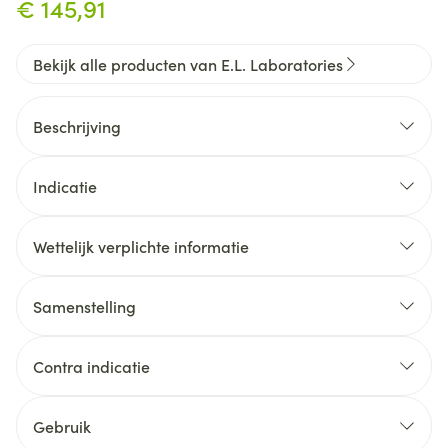
€ 145,91
Bekijk alle producten van E.L. Laboratories
Beschrijving
Indicatie
Wettelijk verplichte informatie
Samenstelling
Bupleurum rotundifolium, goudscherm, buplèvre
extr. : (1 g)
Contra indicatie
Silybum marianum, mariadistel, chardon marie extr.
Incidentieel kan Royal-yelly bij sommige mensen
een allergische reactie veroorzaken.
: (1 g)
Gebruik
Cynara scolymus, artisjok, artichaut extr. : (1 g)