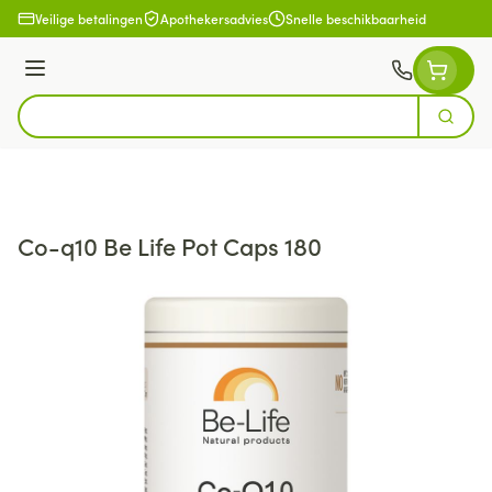
Ga naar de inhoud
Veilige betalingen
Apothekersadvies
Snelle beschikbaarheid
Menu
Zoek
Product, merk, categorie...
Co-q10 Be Life Pot Caps 180