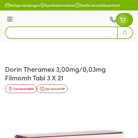
Ga naar de inhoud
Veilige betalingen
Apothekersadvies
Snelle beschikbaarheid
Menu
Zoek
Product, merk, categorie...
Dorin Theramex 3,00mg/0,03mg
Filmomh Tabl 3 X 21
Geneesmiddel
Op voorschrift