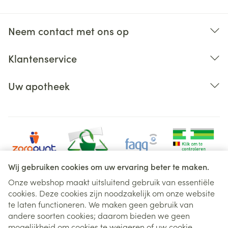
geneesmiddel.
vermoeidheid, zwelling van delen van uw lichaam
Neem contact met ons op
bijv. enkels (oedeem), pijn op de borst, abnormaal
gevoel;
Klantenservice
Uw apotheek
Wij gebruiken cookies om uw ervaring beter te maken.
Onze webshop maakt uitsluitend gebruik van essentiële
cookies. Deze cookies zijn noodzakelijk om onze website
Juridische links
te laten functioneren. We maken geen gebruik van
andere soorten cookies; daarom bieden we geen
mogelijkheid om cookies te weigeren of uw cookie-