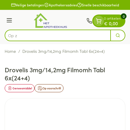
Dia 1 van 1
Ga naar de inhoud
Veilige betalingen
Apothekersadvies
Snelle beschikbaarheid
0
0 artikelen
Menu
€ 0,00
Op zoek n
Zoek
Product, merk, categorie...
Home
/
Drovelis 3mg/14,2mg Filmomh Tabl 6x(24+4)
Drovelis 3mg/14,2mg Filmomh Tabl
6x(24+4)
Geneesmiddel
Op voorschrift