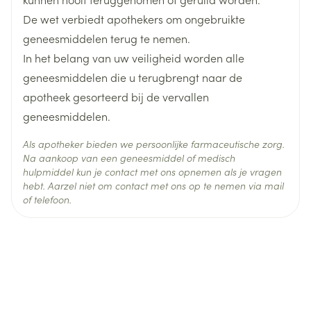
vetconcentratie in het bloed (cholesterol of
De wet verbiedt apothekers om ongebruikte
Behoud
Kamertemperatuur (15°C - 25°C)
triglyceriden); een aandoening die
geneesmiddelen terug te nemen.
hyperhomocysteïnemie wordt genoemd.
In het belang van uw veiligheid worden alle
U heeft een vorm van migraine die 'migraine met
geneesmiddelen die u terugbrengt naar de
aura' wordt genoemd of heeft dit ooit gehad.
apotheek gesorteerd bij de vervallen
U heeft een goed- of kwaadaardig gezwel (tumor)
geneesmiddelen.
in de lever of heeft dit ooit gehad.
Als apotheker bieden we persoonlijke farmaceutische zorg.
U heeft een ernstige leveraandoening of heeft dit
Na aankoop van een geneesmiddel of medisch
hulpmiddel kun je contact met ons opnemen als je vragen
ooit gehad en uw lever werkt nog niet naar behoren.
hebt. Aarzel niet om contact met ons op te nemen via mail
U heeft nieren die niet goed werken (nierfalen);
of telefoon.
U heeft of heeft vermoeden van borstkanker of
kanker van de geslachtsorganen of heeft dit ooit
gehad.
U verliest bloed uit de vagina zonder aanwijsbare
oorzaak.
U bent allergisch voor een van de stoffen in dit