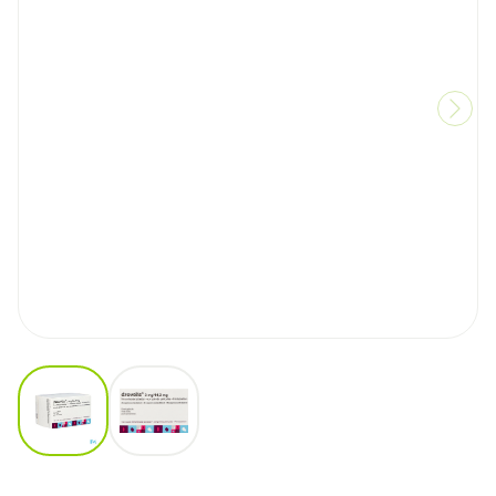
View larger image
View larger image
Drovelis 3mg/14,2mg Filmomh