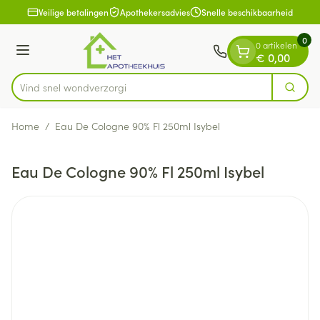
Dia 1 van 1
Ga naar de inhoud
Veilige betalingen
Apothekersadvies
Snelle beschikbaarheid
0
0 artikelen
Menu
€ 0,00
Vind snel wondve
Zoek
Product, merk, categorie...
Home
/
Eau De Cologne 90% Fl 250ml Isybel
Eau De Cologne 90% Fl 250ml Isybel