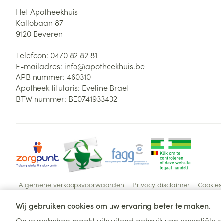
Het Apotheekhuis
Kallobaan 87
9120
Beveren
Telefoon:
0470 82 82 81
E-mailadres:
info@
apotheekhuis.be
APB nummer:
460310
Apotheek titularis:
Eveline Braet
BTW nummer:
BE0741933402
Algemene verkoopsvoorwaarden
Privacy disclaimer
Cookie
Wij gebruiken cookies om uw ervaring beter te maken.
Onze webshop maakt uitsluitend gebruik van essentiële c