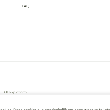
FAQ
s
ODR-platform
ookies. Deze cookies zijn noodzakelijk om onze website te la