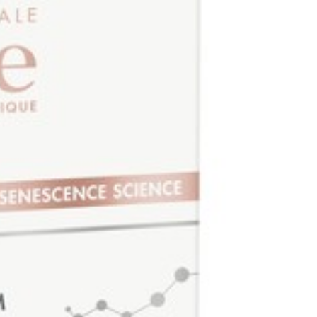
rende
Parfums en
geurproducten
CBD