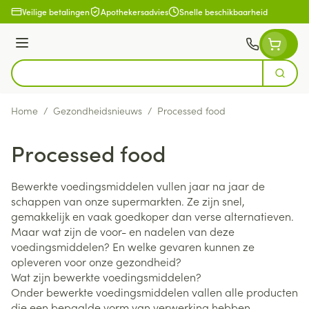
Ga naar de inhoud
Veilige betalingen
Apothekersadvies
Snelle beschikbaarheid
Menu
Zoek
Product, merk, categorie...
Home
/
Gezondheidsnieuws
/
Processed food
Processed food
Bewerkte voedingsmiddelen vullen jaar na jaar de
schappen van onze supermarkten. Ze zijn snel,
gemakkelijk en vaak goedkoper dan verse alternatieven.
Maar wat zijn de voor- en nadelen van deze
voedingsmiddelen? En welke gevaren kunnen ze
opleveren voor onze gezondheid?
Wat zijn bewerkte voedingsmiddelen?
Onder bewerkte voedingsmiddelen vallen alle producten
die een bepaalde vorm van verwerking hebben