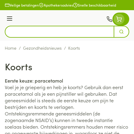
Ga naar de inhoud
Veilige betalingen
Apothekersadvies
Snelle beschikbaarheid
Menu
Zoek
Product, merk, categorie...
Home
/
Gezondheidsnieuws
/
Koorts
Koorts
Eerste keuze: paracetamol
Voel je je grieperig en heb je koorts? Gebruik dan eerst
paracetamol als je een pijnstiller wil gebruiken. Dat
geneesmiddel is steeds de eerste keuze om pijn te
bestrijden en koorts te verlagen.
Ontstekingsremmende geneesmiddelen (de
zogenaamde NSAID’s) kunnen in tweede instantie
soelaas bieden. Ontstekingsremmers houden meer risico
op ongewenste bijwerkingen in, waardoor ze niet de