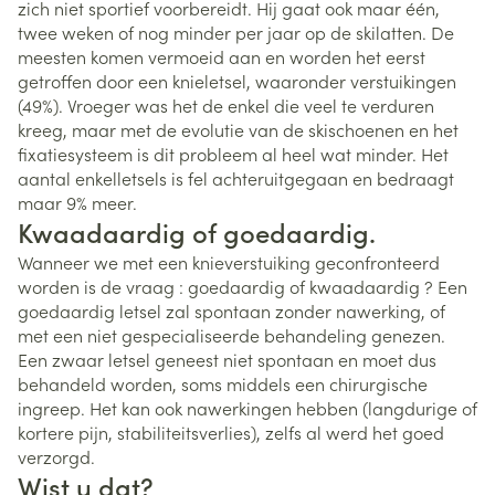
zich niet sportief voorbereidt. Hij gaat ook maar één,
twee weken of nog minder per jaar op de skilatten. De
meesten komen vermoeid aan en worden het eerst
getroffen door een knieletsel, waaronder verstuikingen
(49%). Vroeger was het de enkel die veel te verduren
kreeg, maar met de evolutie van de skischoenen en het
fixatiesysteem is dit probleem al heel wat minder. Het
aantal enkelletsels is fel achteruitgegaan en bedraagt
maar 9% meer.
Kwaadaardig of goedaardig.
Wanneer we met een knieverstuiking geconfronteerd
worden is de vraag : goedaardig of kwaadaardig ? Een
goedaardig letsel zal spontaan zonder nawerking, of
met een niet gespecialiseerde behandeling genezen.
Een zwaar letsel geneest niet spontaan en moet dus
behandeld worden, soms middels een chirurgische
ingreep. Het kan ook nawerkingen hebben (langdurige of
kortere pijn, stabiliteitsverlies), zelfs al werd het goed
verzorgd.
Wist u dat?