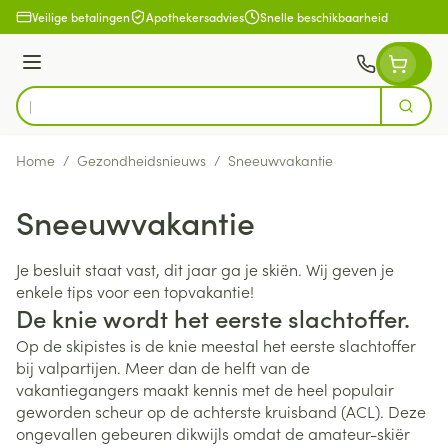
Ga naar de inhoud
Veilige betalingen
Apothekersadvies
Snelle beschikbaarheid
Menu
Zoek
Product, merk, categorie...
Home
/
Gezondheidsnieuws
/
Sneeuwvakantie
Sneeuwvakantie
Je besluit staat vast, dit jaar ga je skiën. Wij geven je
enkele tips voor een topvakantie!
De knie wordt het eerste slachtoffer.
Op de skipistes is de knie meestal het eerste slachtoffer
bij valpartijen. Meer dan de helft van de
vakantiegangers maakt kennis met de heel populair
geworden scheur op de achterste kruisband (ACL). Deze
ongevallen gebeuren dikwijls omdat de amateur-skiër