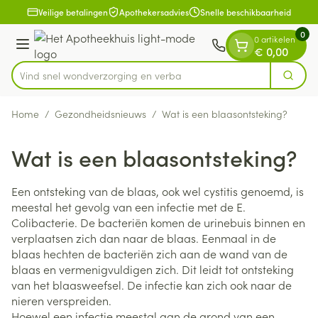
Dia 1 van 1
Ga naar de inhoud
Veilige betalingen
Apothekersadvies
Snelle beschikbaarheid
0
0 artikelen
Menu
€ 0,00
Vind snel wondverzorging e
Zoek
Product, merk, categorie...
Home
/
Gezondheidsnieuws
/
Wat is een blaasontsteking?
Wat is een blaasontsteking?
Een ontsteking van de blaas, ook wel cystitis genoemd, is
meestal het gevolg van een infectie met de E.
Colibacterie. De bacteriën komen de urinebuis binnen en
verplaatsen zich dan naar de blaas. Eenmaal in de
blaas hechten de bacteriën zich aan de wand van de
blaas en vermenigvuldigen zich. Dit leidt tot ontsteking
van het blaasweefsel. De infectie kan zich ook naar de
nieren verspreiden.
Hoewel een infectie meestal aan de grond van een