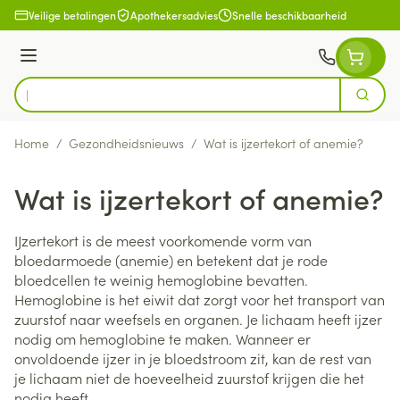
Ga naar de inhoud
Veilige betalingen
Apothekersadvies
Snelle beschikbaarheid
Menu
Zoek
Product, merk, categorie...
Home
/
Gezondheidsnieuws
/
Wat is ijzertekort of anemie?
Wat is ijzertekort of anemie?
IJzertekort is de meest voorkomende vorm van
bloedarmoede (anemie) en betekent dat je rode
bloedcellen te weinig hemoglobine bevatten.
Hemoglobine is het eiwit dat zorgt voor het transport van
zuurstof naar weefsels en organen. Je lichaam heeft ijzer
nodig om hemoglobine te maken. Wanneer er
onvoldoende ijzer in je bloedstroom zit, kan de rest van
je lichaam niet de hoeveelheid zuurstof krijgen die het
nodig heeft.