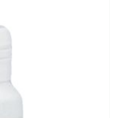
rende
Parfums en
geurproducten
 25°C)
CBD