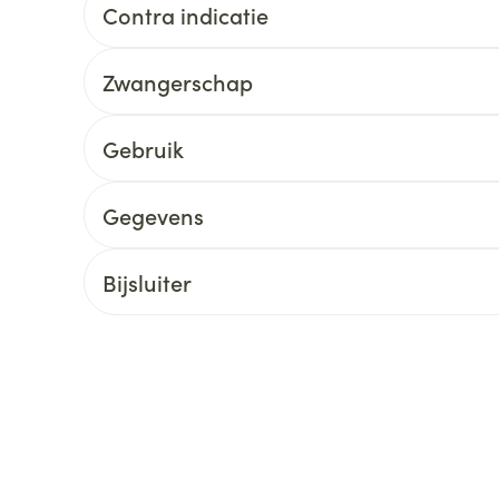
Contra indicatie
ging
Supplementen
Insectenwe
Mondmaskers
middelen
Zwangerschap
ssen
 -
Gebruik
id
d
Gegevens
Bijsluiter
Zelfbruiner
Scheren