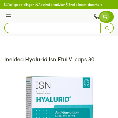
Ga naar de inhoud
Veilige betalingen
Apothekersadvies
Snelle beschikbaarheid
Menu
Zoek
Product, merk, categorie...
Ineldea Hyalurid Isn Etui V-caps 30