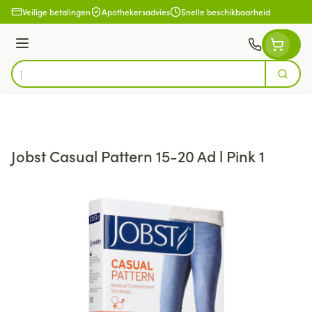
Ga naar de inhoud
Veilige betalingen
Apothekersadvies
Snelle beschikbaarheid
Menu
Zoek
Product, merk, categorie...
Jobst Casual Pattern 15-20 Ad l Pink 1