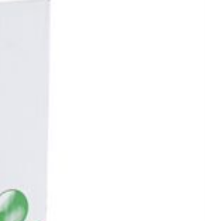
rende
Parfums en
geurproducten
CBD